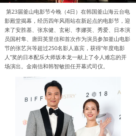
第23届釜山电影节今晚（4日）在韩国釜山海云台电
影殿堂揭幕，经历四年风雨站在新起点的电影节，迎
来了安胜基、张东健、玄彬、李娜英、秀爱、日本演
员国村隼、唐田英里佳和首次作为演员参加釜山电影
节的张艺兴等超过250名影人嘉宾，获得“年度电影
人”奖的日本配乐大师坂本龙一献上了令人难忘的开
场演出。金南佶和韩智敏担任开幕式司仪。