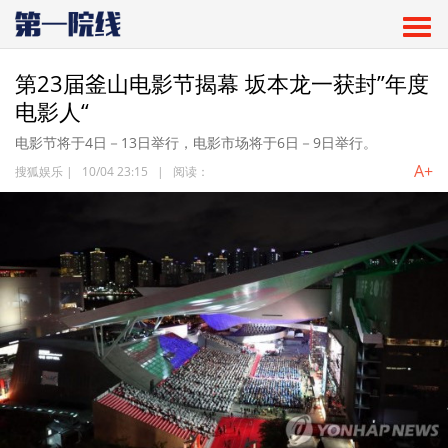
第23届釜山电影节揭幕 坂本龙一获封”年度
电影人“
电影节将于4日－13日举行，电影市场将于6日－9日举行。
A+
搜狐娱乐
|
10/04 23:15
|
阅读：