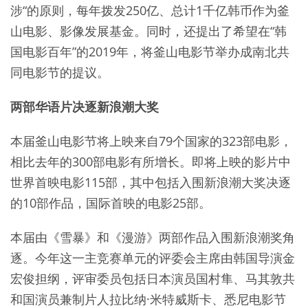
涉“的原则，每年拨发250亿、总计1千亿韩币作为釜
山电影、影像发展基金。同时，还提出了希望在“韩
国电影百年”的2019年，将釜山电影节举办成南北共
同电影节的提议。
两部华语片决逐新浪潮大奖
本届釜山电影节将上映来自79个国家的323部电影，
相比去年的300部电影有所增长。即将上映的影片中
世界首映电影115部，其中包括入围新浪潮大奖决逐
的10部作品，国际首映的电影25部。
本届由《雪暴》和《漫游》两部作品入围新浪潮奖角
逐。今年这一主竞赛单元的评委会主席由韩国导演金
宏俊担纲，评审委员包括日本演员国村隼、马其敦共
和国演员兼制片人拉比纳·米特威斯卡、悉尼电影节