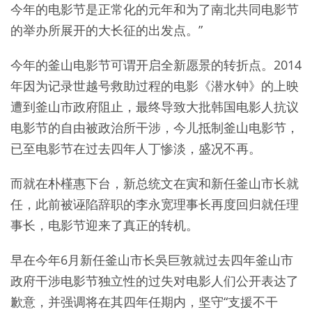
今年的电影节是正常化的元年和为了南北共同电影节
的举办所展开的大长征的出发点。”
今年的釜山电影节可谓开启全新愿景的转折点。2014
年因为记录世越号救助过程的电影《潜水钟》的上映
遭到釜山市政府阻止，最终导致大批韩国电影人抗议
电影节的自由被政治所干涉，今儿抵制釜山电影节，
已至电影节在过去四年人丁惨淡，盛况不再。
而就在朴槿惠下台，新总统文在寅和新任釜山市长就
任，此前被诬陷辞职的李永宽理事长再度回归就任理
事长，电影节迎来了真正的转机。
早在今年6月新任釜山市长吳巨敦就过去四年釜山市
政府干涉电影节独立性的过失对电影人们公开表达了
歉意，并强调将在其四年任期内，坚守“支援不干