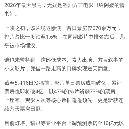
2026年最大黑马，无疑是潮汕方言电影《给阿嬷的情
书》。
上映之初，该片境遇惨淡，首日票房仅670余万元，
排片占比一度跌至1.6%，在同期影片中排名靠后，几
乎被市场埋没。
谁也未曾料到，这部低成本、素人出演、方言叙事的
小众影片，凭借一路走高的口碑实现逆天翻盘。
截至5月16日发稿前，影片单日票房成功破亿，累计
票房也即将破4亿，以47%的排片斩获73%的票房，
上座率、观影人次等核心数据遥遥领先，更是斩获连
续六天票房日冠。
目前灯塔、猫眼等专业平台上调预测票房至10亿元以