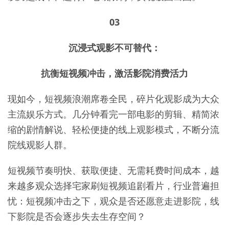
03
沉浸式观影不可替代：
抗衡短视频冲击，激活影院消费活力
现如今，短视频浪潮席卷全民，碎片化观影成为大众
主流娱乐方式。几分钟看完一部电影的剪辑、精简浓
缩的剧情解说、轻松便捷的线上观影模式，不断分流
院线观影人群。
短视频节奏明快、获取便捷、无需耗费时间成本，越
来越多观众选择宅家刷短视频追剧看片，行业普遍担
忧：短视频冲击之下，观众是否还愿意走进影院，线
下影院是否会逐步失去生存空间？