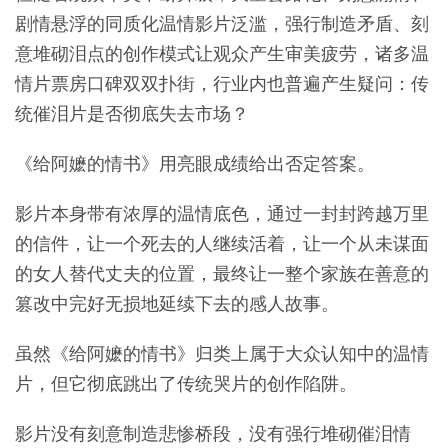
剧情悬浮的同质化温情影片泛滥，强行制造矛盾、刻
意堆砌泪点的创作模式让观众产生审美疲劳，诸多温
情片票房口碑双双扑街，行业内也普遍产生疑问：传
统催泪片是否彻底失去市场？
《给阿嬷的情书》用亮眼成绩给出否定答案。
影片本身带有浓厚的温情底色，通过一封封跨越万里
的信件，让一个死去的人继续活着，让一个从未谋面
的女人替代丈夫的位置，最终让一整个家族在善意的
篡改中完好无损地延续下去的感人故事。
虽然《给阿嬷的情书》归类上属于大众认知中的温情
片，但它彻底跳出了传统哭片的创作陷阱。
影片没有刻意制造悲惨桥段，没有强行堆砌催泪情