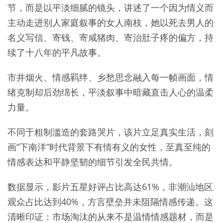
节，而是以平淡细腻的镜头，讲述了一个因为情义而
主动走进别人家庭叙事的女人南枝，她以死去男人的
名义写信、寄钱、寄咸猪肉、寄治肚子疼的偏方，持
续了十八年的平凡故事。
市井烟火、情感羁绊、乡愁思念融入每一帧画面，情
绪克制却后劲绵长，平淡叙事中暗藏直击人心的温柔
力量。
不同于粗制滥造的套路哭片，该片立足真实生活，刻
画“下南洋”时代背景下有情有义的女性，至真至纯的
情感表达和平静坚韧的细节引发全民共情。
数据显示，影片五星好评占比高达61%，非潮汕地区
观众占比达到40%，方言壁垒并未阻隔情感传递。这
清晰印证：市场淘汰的从来不是温情情感题材，而是