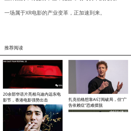
一场属于XR电影的产业变革，正加速到来。
推荐阅读
20余部华语片亮相乌迪内远东电
扎克伯格想靠AI订阅破局，但“广
影节，香港电影强势出击
告依赖症”恐难摆脱