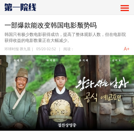
一部爆款能改变韩国电影颓势吗
韩国只有极少数电影获得成功，提高了整体观影人数，但在电影院
获得收益的电影数量正在大幅减少。
A+
环球时报 莽九晨
|
05/20 02:52
|
阅读：