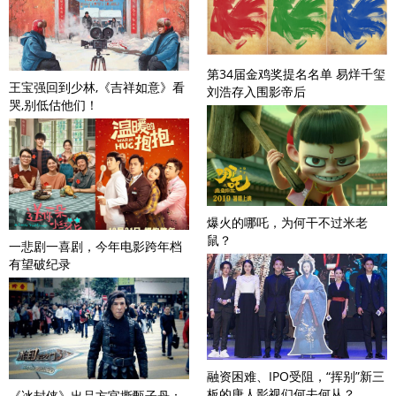
第34届金鸡奖提名名单 易烊千玺
王宝强回到少林,《吉祥如意》看
刘浩存入围影帝后
哭,别低估他们！
爆火的哪吒，为何干不过米老
鼠？
一悲剧一喜剧，今年电影跨年档
有望破纪录
融资困难、IPO受阻，“挥别”新三
板的唐人影视们何去何从？
《冰封侠》出品方官撕甄子丹：