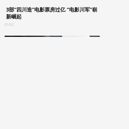
3部“四川造”电影票房过亿 “电影川军”崭
新崛起
01/02
安雅·泰勒-乔伊洽谈出演《蜘蛛侠4》 饰
演黑猫！
12/23