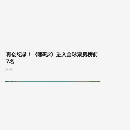
再创纪录！《哪吒2》进入全球票房榜前
7名
03/01