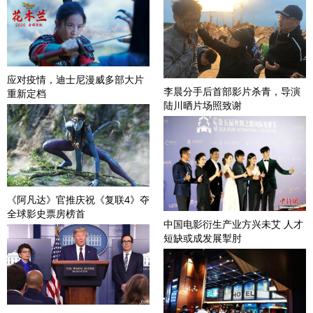
应对疫情，迪士尼漫威多部大片
李晨分手后首部影片杀青，导演
重新定档
陆川晒片场照致谢
《阿凡达》官推庆祝《复联4》夺
全球影史票房榜首
中国电影衍生产业方兴未艾 人才
短缺或成发展掣肘