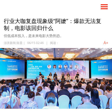
行业大咖复盘现象级“阿嬷”：爆款无法复
制，电影该回归什么
但低成本投入，是未来电影大势所趋。
A+
澎湃新闻 陈晨
|
06/15 02:46
|
阅读：