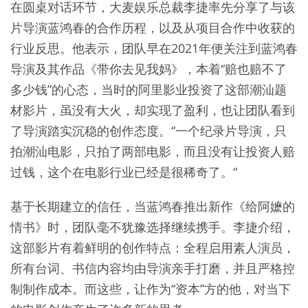
在圆桌对话环节，大麦娱乐总裁李捷率先分享了与该
片导演蓝鸿春的合作历程，以及从项目合作中收获的
行业反思。他表示，团队早在2021年便关注到蓝鸿春
导演及其作品《带你去见我妈》，本着“赔也赔不了
多少钱”的心态，当时的阿里影业投资了这部潮汕题
材影片，虽没有大火，却实现了盈利，也让团队看到
了导演踏实沉稳的创作态度。“一个纪录片导演，只
拍潮汕电影，只拍了两部电影，而且没有让投资人赔
过钱，这个在电影行业已经是很稀奇了。“
基于长期建立的信任，当蓝鸿春推出新作《给阿嬷的
情书》时，团队毫不犹豫选择继续携手。李捷介绍，
这部影片有着鲜明的创作特点：全程启用素人演员，
所有台词、书信内容均由导演亲手打磨，并且严格控
制制作成本。而这些，让作为“资本”方的他，对当下