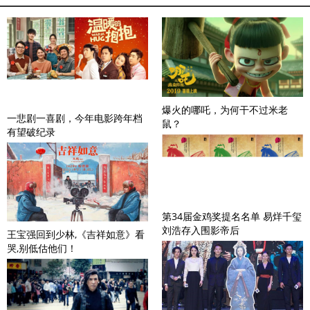
爆火的哪吒，为何干不过米老
一悲剧一喜剧，今年电影跨年档
鼠？
有望破纪录
第34届金鸡奖提名名单 易烊千玺
刘浩存入围影帝后
王宝强回到少林,《吉祥如意》看
哭,别低估他们！