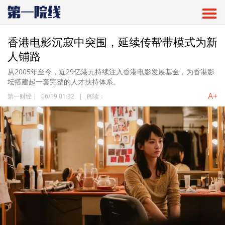
香港电影沉寂中突围，延续传帮带模式为新
人铺路
从2005年至今，近29亿港元持续注入香港电影发展基金，为香港影
坛搭建起一套完整的人才扶持体系。
A+
第一财经
|
06/19 01:32
|
阅读：