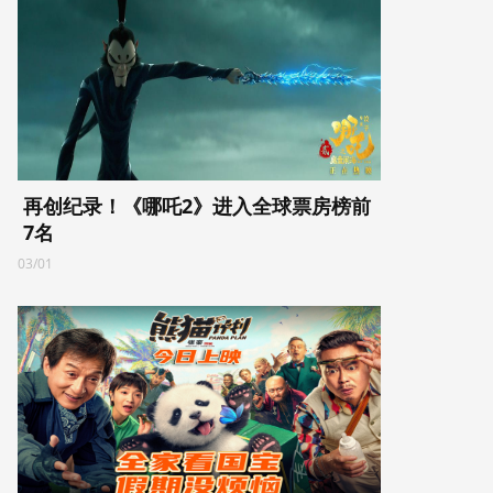
再创纪录！《哪吒2》进入全球票房榜前
7名
03/01