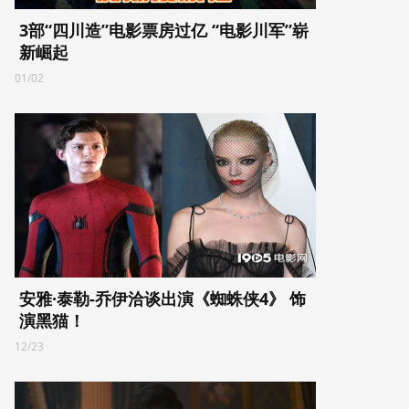
3部“四川造”电影票房过亿 “电影川军”崭
新崛起
01/02
安雅·泰勒-乔伊洽谈出演《蜘蛛侠4》 饰
演黑猫！
12/23