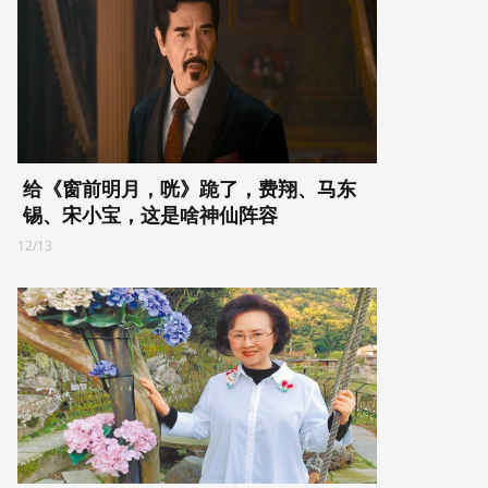
给《窗前明月，咣》跪了，费翔、马东
锡、宋小宝，这是啥神仙阵容
12/13