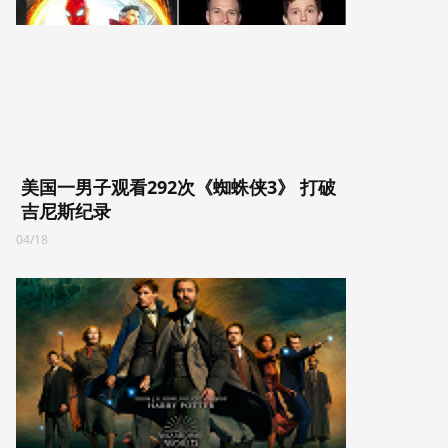
美国一男子观看292次《蜘蛛侠3》 打破
吉尼斯纪录
04/18