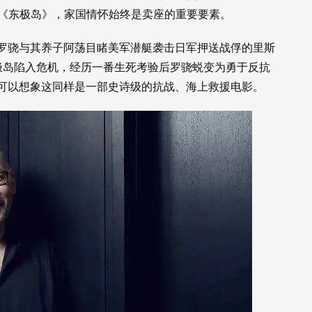
的《东极岛》，家国情怀始终是卖座的重要要素。
渔民罗骁与其养子阿荡目睹美军潜艇袭击日军押送战俘的里斯
极岛陷入危机，经历一番生死考验后罗骁蜕变为勇于反抗
可以想象这同样是一部史诗级的抗战、海上救援电影。