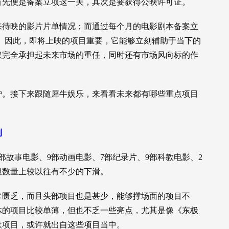
首先便是备案立项这一关，其次是要获得公映许可证。
来待映的影片片单情况；而通过每个月的电影剧本备案立
况。因此，即将上映的项目重要，它能够立刻辅助于当下的
仅完全承担起未来市场的重任，同时还有市场风向标的作
炉。接下来跟随犀牛娱乐，来看看未来都有哪些重点项目
列
部故事电影、9部动画电影、7部纪录片、9部科教电影、2
但数量上较以往有不少的下滑。
常匮乏，而且头部项目也是甚少，能够撑场面的项目不
体的项目比较单薄，但也不乏一些亮点，尤其是像《东极
款项目，或许就出自这些项目当中。