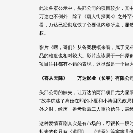
此次备案公示中，头部公司的项目较少，其
万达也不例外，除了《唐人街探案3》之外
看，万达已经彻底铁了心要做内容研发，显
权。
影片《嘿，哥们》从备案梗概来看，属于兄
品的难度也相对较大。影片应该属于一部原
项目往往都有不错的表现，这显然是一个巨
《喜从天降》——万达影业（长春）有限公
头部公司的缺失，让万达的两部项目尤为显
“故事讲述了离婚在即的小夏和小涛因民政局
外之财，经历一番考验后二人重拾信任，最终
这种爱情喜剧其实是有市场的，可很长一段
起来的也只有《港囧》、《情圣》等寥寥几