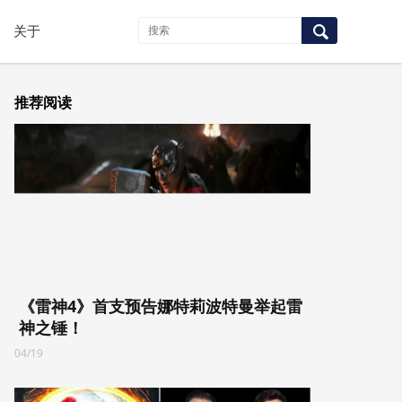
关于
推荐阅读
《雷神4》首支预告娜特莉波特曼举起雷
神之锤！
04/19