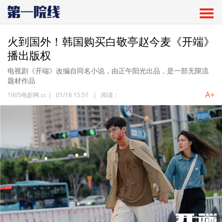
火到国外！韩国购买白敬亭赵今麦《开端》
播出版权
电视剧《开端》改编自同名小说，由正午阳光出品，是一部无限流
题材作品
A+
1905电影网 cc
|
01/18 15:51
|
阅读：