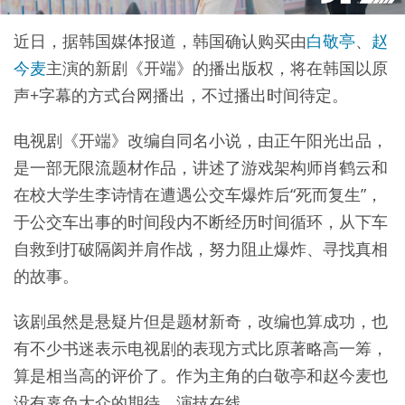
近日，据韩国媒体报道，韩国确认购买由
白敬亭
、
赵
今麦
主演的新剧《开端》的播出版权，将在韩国以原
声+字幕的方式台网播出，不过播出时间待定。
电视剧《开端》改编自同名小说，由正午阳光出品，
是一部无限流题材作品，讲述了游戏架构师肖鹤云和
在校大学生李诗情在遭遇公交车爆炸后“死而复生”，
于公交车出事的时间段内不断经历时间循环，从下车
自救到打破隔阂并肩作战，努力阻止爆炸、寻找真相
的故事。
该剧虽然是悬疑片但是题材新奇，改编也算成功，也
有不少书迷表示电视剧的表现方式比原著略高一筹，
算是相当高的评价了。作为主角的白敬亭和赵今麦也
没有辜负大众的期待，演技在线。