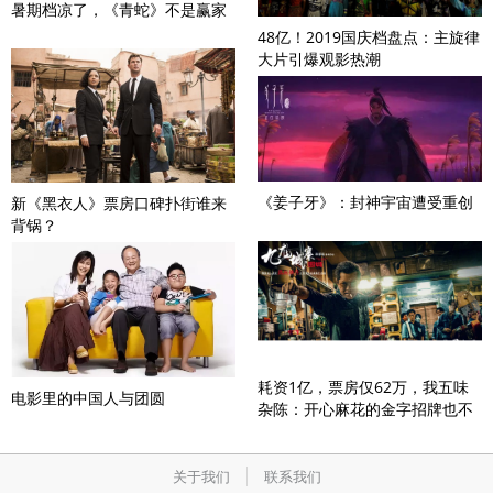
暑期档凉了，《青蛇》不是赢家
48亿！2019国庆档盘点：主旋律
大片引爆观影热潮
《姜子牙》：封神宇宙遭受重创
新《黑衣人》票房口碑扑街谁来
背锅？
耗资1亿，票房仅62万，我五味
电影里的中国人与团圆
杂陈：开心麻花的金字招牌也不
灵了？
关于我们
联系我们