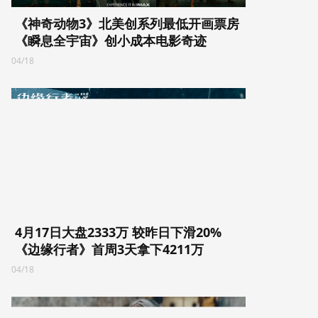
《神奇动物3》北美创系列最低开画票房
《瞬息全宇宙》创小成本电影奇迹
04/18
4月17日大盘2333万 较昨日下滑20%
《边缘行者》首周3天拿下4211万
04/18