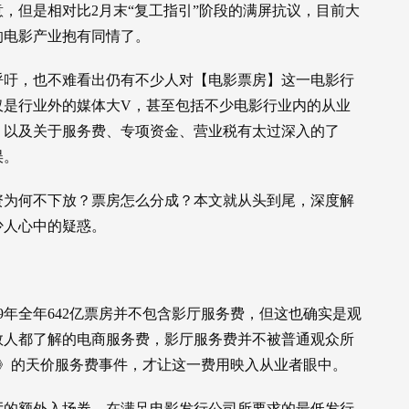
，但是相对比2月末“复工指引”阶段的满屏抗议，目前大
的电影产业抱有同情了。
呼吁，也不难看出仍有不少人对【电影票房】这一电影行
仅是行业外的媒体大V，甚至包括不少电影行业内的从业
、以及关于服务费、专项资金、营业税有太过深入的了
误。
资为何不下放？票房怎么分成？本文就从头到尾，深度解
少人心中的疑惑。
9年全年642亿票房并不包含影厅服务费，但这也确实是观
数人都了解的电商服务费，影厅服务费并不被普通观众所
4》的天价服务费事件，才让这一费用映入从业者眼中。
厅的额外入场券。在满足电影发行公司所要求的最低发行