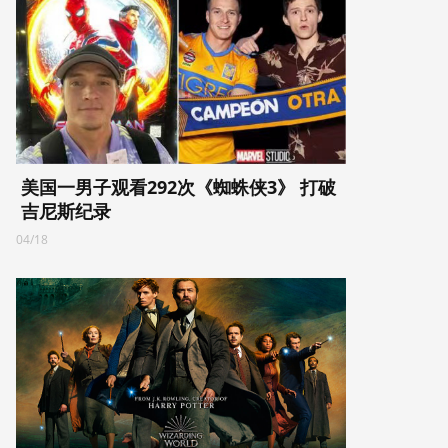
美国一男子观看292次《蜘蛛侠3》 打破
吉尼斯纪录
04/18