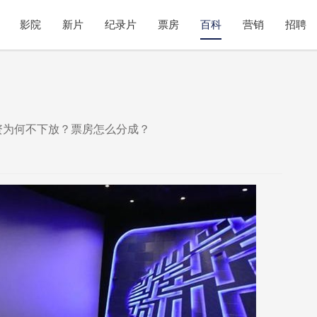
影院
新片
纪录片
票房
百科
营销
招聘
资为何不下放？票房怎么分成？