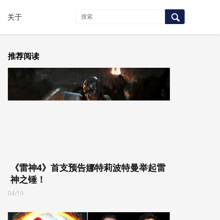
关于
推荐阅读
《雷神4》首支预告娜特莉波特曼举起雷
神之锤！
04/19