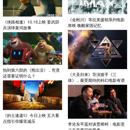
《金刚川》等抗美援朝系列电影
《侠路相逢》10.18上映 姜武邵
将映 唤醒家国记忆
兵演绎黄河故事
拍到第六部的《熊出没》，究竟
《大圣归来》导演接手《三
还需要证明什么？
体》，最受期待的科幻电影有谱
了？
《的士速递5》今日上映 五大看
点指引你爆笑减压
李沧东平遥对谈贾樟柯：电影意
义在于更深的思考