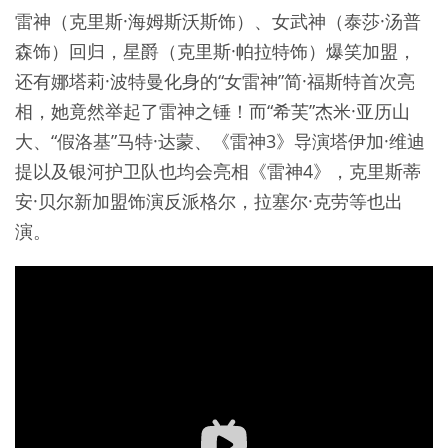
雷神（克里斯·海姆斯沃斯饰）、女武神（泰莎·汤普
森饰）回归，星爵（克里斯·帕拉特饰）爆笑加盟，
还有娜塔莉·波特曼化身的“女雷神”简·福斯特首次亮
相，她竟然举起了雷神之锤！而“希芙”杰米·亚历山
大、“假洛基”马特·达蒙、《雷神3》导演塔伊加·维迪
提以及银河护卫队也均会亮相《雷神4》，克里斯蒂
安·贝尔新加盟饰演反派格尔，拉塞尔·克劳等也出
演。