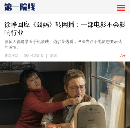
徐峥回应《囧妈》转网播：一部电影不会影
响行业
很多人都是拿着手机放映，边炒菜边看，没法专注于电影想要表达
的感情。
A+
新京报网
|
08/14 23:18
|
阅读：