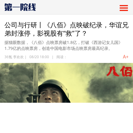
公司与行研丨《八佰》点映破纪录，华谊兄
弟封涨停，影视股有“救”了？
据猫眼数据，《八佰》点映票房破1.8亿，打破《西游记女儿国》
1.79亿的点映票房，创造中国电影市场点映票房最高纪录。
A+
36氪 李欢欢
|
08/20 18:00
|
阅读：