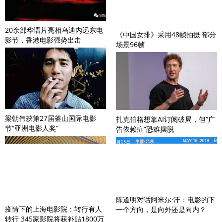
20余部华语片亮相乌迪内远东电
《中国女排》采用48帧拍摄 部分
影节，香港电影强势出击
场景96帧
梁朝伟获第27届釜山国际电影
扎克伯格想靠AI订阅破局，但“广
节“亚洲电影人奖”
告依赖症”恐难摆脱
陈道明对话阿米尔·汗：电影的下
疫情下的上海电影院：转行有人
一个方向，是向外还是向内？
转行 345家影院将获补贴1800万