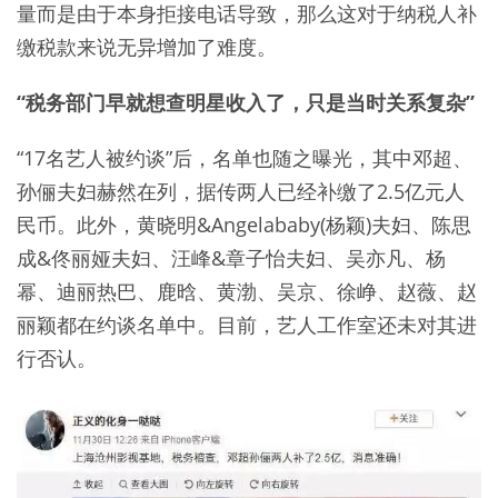
量而是由于本身拒接电话导致，那么这对于纳税人补
缴税款来说无异增加了难度。
“税务部门早就想查明星收入了，只是当时关系复杂”
“17名艺人被约谈”后，名单也随之曝光，其中邓超、
孙俪夫妇赫然在列，据传两人已经补缴了2.5亿元人
民币。此外，黄晓明&Angelababy(杨颖)夫妇、陈思
成&佟丽娅夫妇、汪峰&章子怡夫妇、吴亦凡、杨
幂、迪丽热巴、鹿晗、黄渤、吴京、徐峥、赵薇、赵
丽颖都在约谈名单中。目前，艺人工作室还未对其进
行否认。