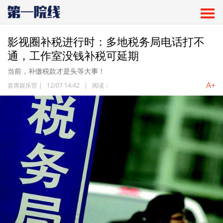
影视圈补税进行时：多地税务局电话打不
通，工作室没钱补税可延期
当前，补缴税款才是头等大事！
A+
首席娱乐官
|
12/07 14:42
|
阅读：