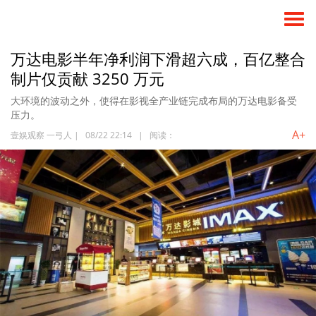
​万达电影半年净利润下滑超六成，百亿整合
制片仅贡献 3250 万元
大环境的波动之外，使得在影视全产业链完成布局的万达电影备受
压力。
A+
壹娱观察 一弓人
|
08/22 22:14
|
阅读：