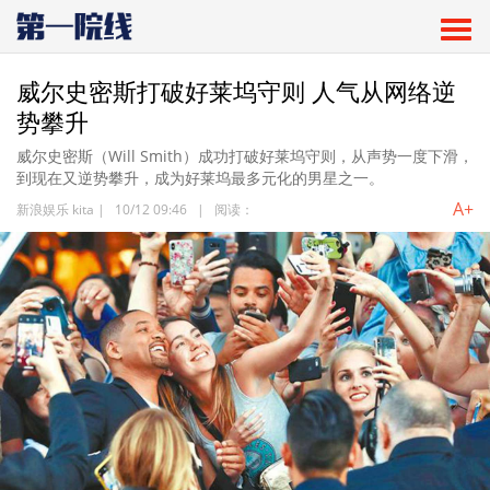
威尔史密斯打破好莱坞守则 人气从网络逆
势攀升
威尔史密斯（Will Smith）成功打破好莱坞守则，从声势一度下滑，
到现在又逆势攀升，成为好莱坞最多元化的男星之一。
A+
新浪娱乐 kita
|
10/12 09:46
|
阅读：