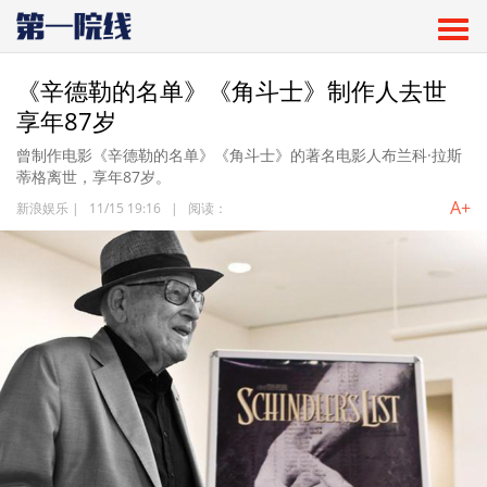
《辛德勒的名单》《角斗士》制作人去世
享年87岁
曾制作电影《辛德勒的名单》《角斗士》的著名电影人布兰科·拉斯
蒂格离世，享年87岁。
A+
新浪娱乐
|
11/15 19:16
|
阅读：