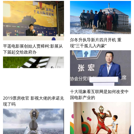
尔冬升执导新片四月开机 重
现“三千孤儿入内蒙”
平遥电影展创始人贾樟柯:影展从
下届起交给政府办
十大现象看互联网是如何改变中
国电影产业的
2019票房收官 影视大佬的承诺兑
现了吗