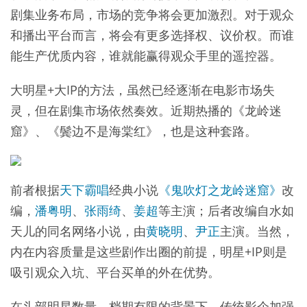
剧集业务布局，市场的竞争将会更加激烈。对于观众
和播出平台而言，将会有更多选择权、议价权。而谁
能生产优质内容，谁就能赢得观众手里的遥控器。
大明星+大IP的方法，虽然已经逐渐在电影市场失
灵，但在剧集市场依然奏效。近期热播的《龙岭迷
窟》、《鬓边不是海棠红》，也是这种套路。
前者根据
天下霸唱
经典小说
《鬼吹灯之龙岭迷窟》
改
编，
潘粤明
、
张雨绮
、
姜超
等主演；后者改编自水如
天儿的同名网络小说，由
黄晓明
、
尹正
主演。当然，
内在内容质量是这些剧作出圈的前提，明星+IP则是
吸引观众入坑、平台买单的外在优势。
在头部明星数量、档期有限的背景下，传统影企加强