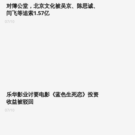
对簿公堂，北京文化被吴京、陈思诚、
闫飞等追索1.57亿
07/10
乐华影业讨要电影《蓝色生死恋》投资
收益被驳回
07/10