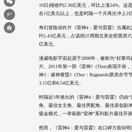
10日)报收约2.36亿美元，环比上涨24%。
在1亿美元以上，也是时隔一个月再次冲上2
奇幻冒险动作片《雷神4：爱与雷霆》当属此
约1.43亿美元，占该统计周期北美全部票
亿美元。
漫威电影宇宙起源于2008年，被称为“好莱
片。2011年第一部《雷神》(Thor)表现不俗，之后
神3：诸神黄昏》(Thor：Ragnarok)票房
3.15亿和8.54亿美元。
时隔近5年推出的《雷神4：爱与雷霆》仍由“
角、最佳女主角、最佳男配角、最佳原创剧
吸金模式，一举刷新“雷神”系列影片最佳开
然而，《雷神4：爱与雷霆》在口碑方面却明