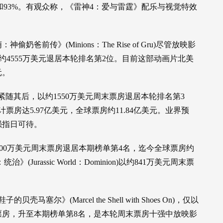
4和93%。有观众称，《雷神4：爱与雷霆》配乐与视觉特效
前传》(Minions：The Rise of Gru)尽管放映影
以约4555万美元退居本轮排名第2位。目前这部动画片北美
元。
ick)紧随其后，以约1550万美元周末票房退居本轮排名第3
房达5.97亿美元，全球票房约11.84亿美元。业界预
强指日可待。
约1100万美元周末票房退居本期榜单第4名，迄今全球票房约
Jurassic World：Dominion)以约841万美元周末票
尔》(Marcel the Shell with Shoes On)，仅以
票房，升至本期榜单第8名，是本轮周末票房十强中放映影