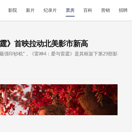
影院
新片
纪录片
票房
百科
营销
招聘
雷霆》首映拉动北美影市新高
坞最强印钞机”，《雷神4：爱与雷霆》是其框架下第29部影