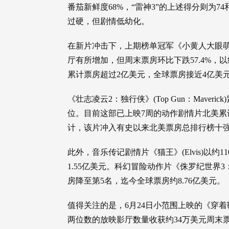
番茄新鲜度68%，“雷神3”的上述得分则为7
过硬，但剧情低幼化。
在新片冲击下，上期榜单冠军《小黄人大眼萌：神偷奶爸
厅有所增加，但周末票房环比下跌57.4%，
累计票房超过2亿美元，全球票房接近4亿美
《壮志凌云2：独行侠》(Top Gun：Maver
位。目前这部已上映7周的动作剧情片北美累计票
计，该片冲入有史以来北美票房总排行榜十
此外，音乐传记剧情片《猫王》(Elvis)以
1.55亿美元。科幻冒险动作片《侏罗纪世界3：统治》(
房降至第5名，迄今全球票房约8.76亿美元。
值得关注的是，6月24日小范围上映的《穿着鞋子的贝壳马塞
两位数的放映影厅数量收获约34万美元周末