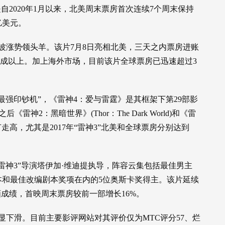
这是自2020年1月以来，北美周末票房首次连续7个周末保持
亿美元。
波涨势领头羊。该片7月8日亮相北美，三天之内票房进账
房六成以上。加上海外市场，目前该片全球票房已迅速超过3
坞最强印钞机”，《雷神4：爱与雷霆》是其框架下第29部影
《雷神2：黑暗世界》(Thor：The Dark World)和《雷
亦节节走高，尤其是2017年“雷神3”北美和全球票房分别达到
雷神3”导演塔伊加·维迪提执导，阵容云集包括最佳男主
本和最佳改编剧本奖项在内的5位奥斯卡奖得主。该片延续
画成绩，首映周末票房较前一部增长16%。
显下滑。目前主要影评网站对其评价仅为MTC评分57、烂