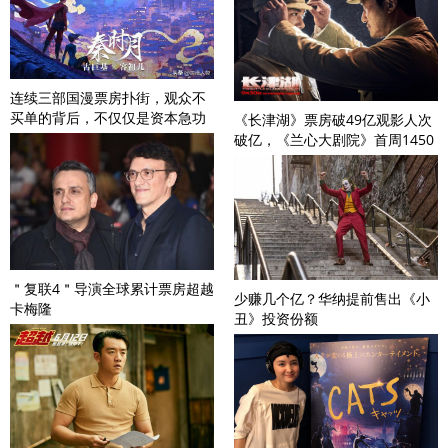
连续三部国漫票房扑街，观众不
买单的背后，不仅仅是资本急功
《长津湖》票房破49亿观影人次
近利
破亿，《兰心大剧院》首周1450
万
＂复联4＂导演全球累计票房超越
少赚几个亿？华纳提前售出《小
卡梅隆
丑》投资份额