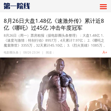
8月26日大盘1.48亿《速激外传》累计近8
亿《哪吒》过45亿 冲击年度冠军
​8月26日（周一）票房粗报（据电影圈头条整理）：大盘1.48亿 1.
《速度与激情：特别行动》8957万，4天累计7.97亿； 2.《哪吒之
魔童降世》3355万，32天累计45.10亿； 3.《烈火英雄》1085万，
A+
电影圈头条
|
08/26 23:34
|
阅读：