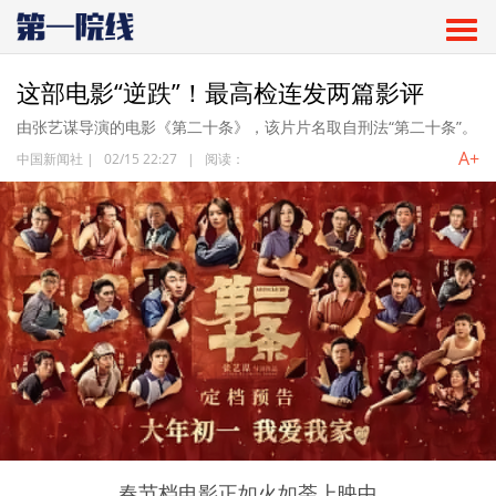
这部电影“逆跌”！最高检连发两篇影评
由张艺谋导演的电影《第二十条》，该片片名取自刑法“第二十条”。
A+
中国新闻社
|
02/15 22:27
|
阅读：
春节档电影正如火如荼上映中