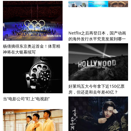
Netflix之后再登日本，国产动画
的海外发行水平究竟发展到哪一
步？
杨倩摘得东京奥运首金！体育精
神将在大银幕续写
好莱坞五大今年拿下近150亿票
房，但还是和去年差40亿？
当“电影公司”盯上“电视剧”