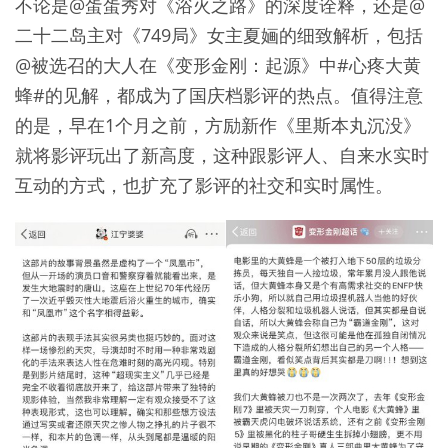
不论是@蛋蛋秀对《浴火之路》的深度诠释，还是@
二十二岛主对《749局》女主夏婳的细致解析，包括
@被选召的大人在《变形金刚：起源》中#心疼大黄
蜂#的见解，都成为了国庆档影评的热点。值得注意
的是，早在1个月之前，方励新作《里斯本丸沉没》
就将影评玩出了新高度，这种跟影评人、自来水实时
互动的方式，也扩充了影评的社交和实时属性。