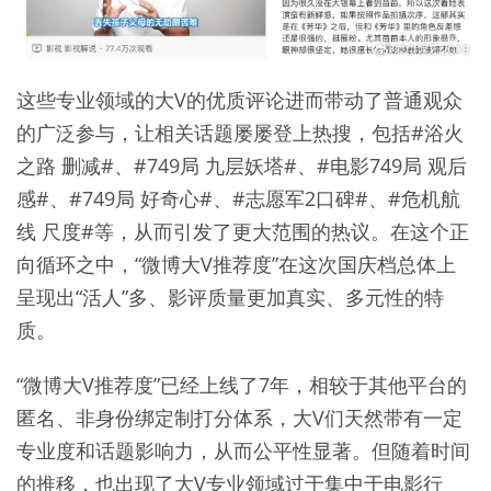
这些专业领域的大V的优质评论进而带动了普通观众
的广泛参与，让相关话题屡屡登上热搜，包括#浴火
之路 删减#、#749局 九层妖塔#、#电影749局 观后
感#、#749局 好奇心#、#志愿军2口碑#、#危机航
线 尺度#等，从而引发了更大范围的热议。在这个正
向循环之中，“微博大V推荐度”在这次国庆档总体上
呈现出“活人”多、影评质量更加真实、多元性的特
质。
“微博大V推荐度”已经上线了7年，相较于其他平台的
匿名、非身份绑定制打分体系，大V们天然带有一定
专业度和话题影响力，从而公平性显著。但随着时间
的推移，也出现了大V专业领域过于集中于电影行