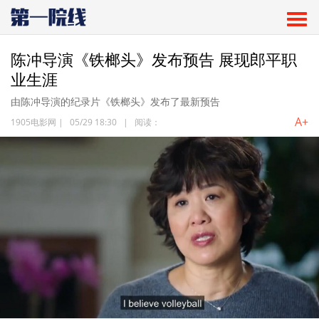
陈冲导演《铁榔头》发布预告 展现郎平职
业生涯
由陈冲导演的纪录片《铁榔头》发布了最新预告
A+
1905电影网
|
05/29 18:30
|
阅读：