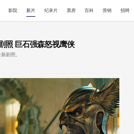
影院
新片
纪录片
票房
百科
营销
招聘
剧照 巨石强森怒视鹰侠
全新剧照。