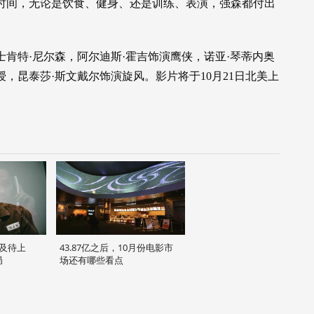
时间，无论是饮食、健身、还是训练、表演，强森都付出
士肯特·尼尔森，阿尔迪斯·霍吉饰演鹰侠，诺亚·琴蒂内奥
，昆泰莎·斯文戴尔饰演旋风。影片将于10月21日北美上
及待上
43.87亿之后，10月份电影市
局
场还有哪些看点