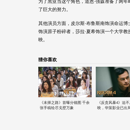
为了黑亚当这个角色，道恩·强森准备了两年
了巨大的努力。
其他演员方面，皮尔斯·布鲁斯南饰演命运博
饰演原子粉碎者，莎拉·夏希饰演一个大学教授
映。
猜你喜欢
《未择之路》首曝分镜图 千余
《反贪风暴4》迫不
张手稿绘尽戈壁万象
映，华策影业已出