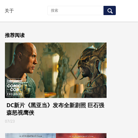
关于
推荐阅读
DC新片《黑亚当》发布全新剧照 巨石强
森怒视鹰侠
07/23