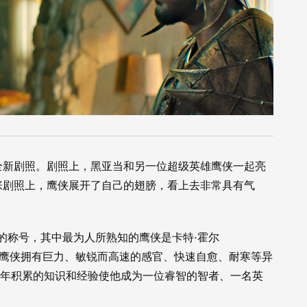
全新剧照。剧照上，黑亚当和另一位超级英雄鹰侠一起亮
张剧照上，鹰侠展开了自己的翅膀，看上去非常具有气
的称号，其中最为人所熟知的鹰侠是卡特·霍尔
r Hol）。鹰侠拥有巨力、敏锐而高速的感官、快速自愈、耐寒等异
千年积累的知识和经验使他成为一位睿智的智者、一名英