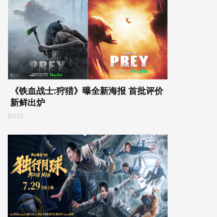
《铁血战士:狩猎》曝全新海报 首批评价
新鲜出炉
07/23