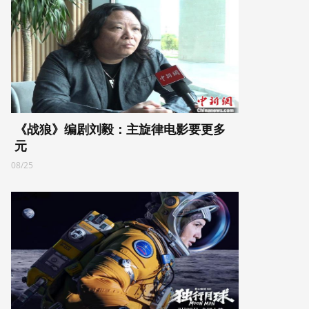
《战狼》编剧刘毅：主旋律电影要更多
元
08/25