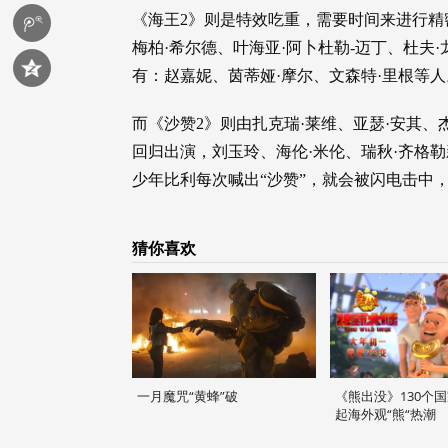
《海王2》则是特效吃重，需要时间来进行精
梅柏·希尔德、叶海亚·阿卜杜勒-迈丁、杜夫
有：赵嘉妮、茵蒂娅·摩尔、文森特·里根等人
而《沙赞2》则由扎克瑞·莱维、亚瑟·安其、杰
回归出演，刘玉玲、海伦·米伦、瑞秋·齐格勒
少年比利每次喊出“沙赞”，就会被闪电击中
猜你喜欢
一月魔咒“黄蜂”破
《熊出没》130个国
起海外观“熊“热潮