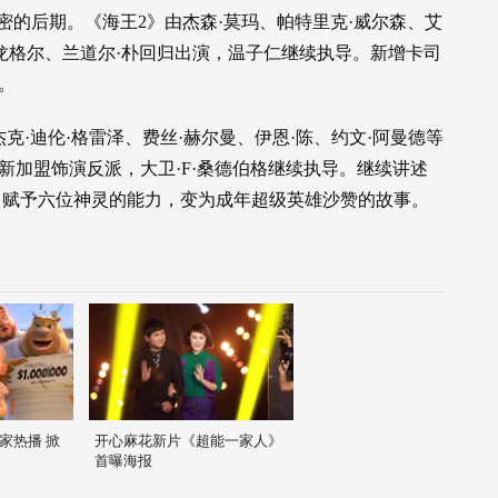
密的后期。《海王2》由杰森·莫玛、帕特里克·威尔森、艾
·龙格尔、兰道尔·朴回归出演，温子仁继续执导。新增卡司
。
克·迪伦·格雷泽、费丝·赫尔曼、伊恩·陈、约文·阿曼德等
新加盟饰演反派，大卫·F·桑德伯格继续执导。继续讲述
，赋予六位神灵的能力，变为成年超级英雄沙赞的故事。
家热播 掀
开心麻花新片《超能一家人》
首曝海报