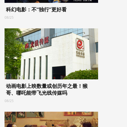
科幻电影：不“独行”更好看
08/25
动画电影上映数量或创历年之最！猴
哥、哪吒能带飞光线传媒吗
08/25