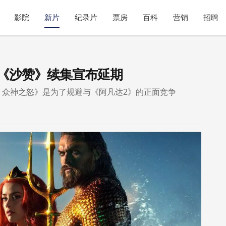
影院
新片
纪录片
票房
百科
营销
招聘
《沙赞》续集宣布延期
！众神之怒》是为了规避与《阿凡达2》的正面竞争