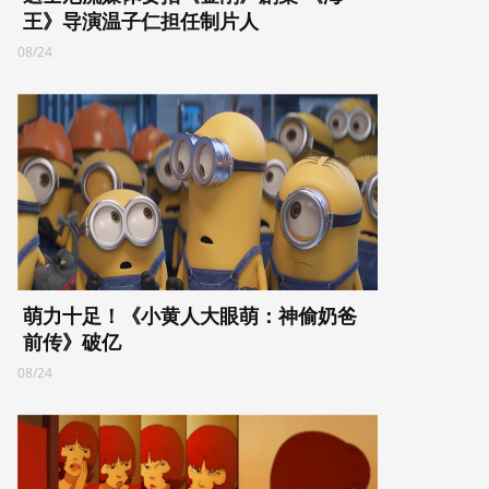
王》导演温子仁担任制片人
08/24
萌力十足！《小黄人大眼萌：神偷奶爸
前传》破亿
08/24