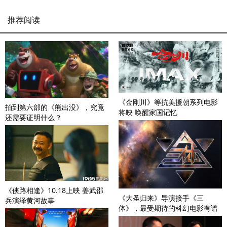
推荐阅读
《金刚川》等抗美援朝系列电影
拍到第六部的《熊出没》，究竟
将映 唤醒家国记忆
还需要证明什么？
《侠路相逢》10.18上映 姜武邵
《大圣归来》导演接手《三
兵演绎黄河故事
体》，最受期待的科幻电影有谱
了？