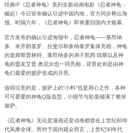
经典IP《忍者神龟》系列全新动画电影《忍者神龟：
崛起》今日宣布确认引进中国内地，官方同步释出海
报。时隔六年，《忍者神龟》即将重回国内大银幕。
官方发布的确认引进海报中，忍者神龟——莱昂纳
多、米开朗基罗、拉斐尔和多纳泰罗集体亮相，神龟
的老师斯普林特、莱昂纳多的弟子凯西·琼斯以及神
龟的盟友艾普·奥尼尔也一同亮相，背景处则是由神
龟们最爱的披萨形成的月亮。
值得注意的是，披萨上的“小料”也是用心之作，各种
可可爱爱的神龟Q版造型，小细节与彩蛋铺满了整张
披萨。
《忍者神龟》无论是漫画还是动画都曾在上世纪80年
代风靡全球。而对于国内观众而言，上世纪90年代