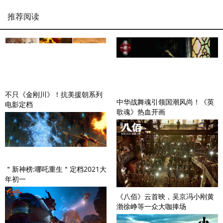
推荐阅读
不只《金刚川》！抗美援朝系列
中华战舞魂引领国潮风尚！《英
电影定档
歌魂》热血开画
＂新神榜:哪吒重生＂定档2021大
年初一
《八佰》云首映，吴京冯小刚黄
渤徐峥等一众大咖捧场