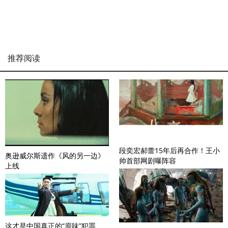
推荐阅读
段奕宏郝蕾15年后再合作！王小
奥逊威尔斯遗作《风的另一边》
帅首部网剧曝阵容
上线
这才是中国真正的“原味”犯罪