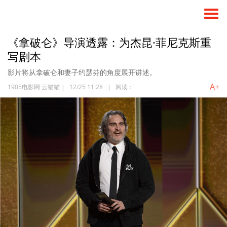
《拿破仑》导演透露：为杰昆·菲尼克斯重
写剧本
影片将从拿破仑和妻子约瑟芬的角度展开讲述。
A+
1905电影网 云猫猫
|
12/25 11:28
|
阅读：