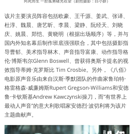
向死而生 一腔孤勇曙光在望（剧照摄影：白小妍）
该片主要演员阵容包括欧豪、王千源、姜武、张译、
杜淳、魏晨、唐艺昕、李晨、梁静、阮经天、刘晓
庆、姚晨、郑恺、黄晓明（根据出场顺序）等，并与
国内外知名幕后制作班底强强联合，其中包括摄影指
导曹郁、美术指导林木、声音指导富康、动作指导格
伦·博斯韦尔Glenn Boswell、曾获得奥斯卡提名的视
效指导蒂姆·克罗斯比 Tim Crosbie。另外，《八佰》
电影原声音乐由来自汉斯·季默团队的作曲家鲁珀特·
格雷格森-威廉姆斯Rupert Gregson-Williams和安德
鲁·卡钦斯基Andrew Kawczynski操刀，而“有世界上
最动人声音”的意大利歌唱家安德烈·波切利将为该片
主题曲献声。