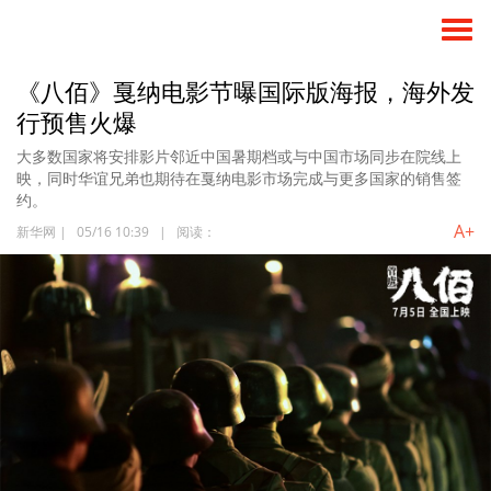
《八佰》戛纳电影节曝国际版海报，海外发
行预售火爆
大多数国家将安排影片邻近中国暑期档或与中国市场同步在院线上
映，同时华谊兄弟也期待在戛纳电影市场完成与更多国家的销售签
约。
A+
新华网
|
05/16 10:39
|
阅读：