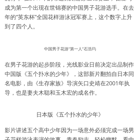
成为第一个出现在世锦赛的中国男子花游选手。在去
年的“英东杯”全国花样游泳冠军赛上，这个数字上升
到了四个人。
中国男子花游"第一人”石浩玙
在男子花游的起步阶段，光线影业日前决定出品制作
中国版《五个扑水的少年》，这部新片翻拍自日本同
名电影，由《生存家族》导演矢口史靖在2001年执
导，也是妻夫木聪和玉木宏的成名作。
日本版《五个扑水的少年》
影片讲述五个高中少年因为一场意外必须完成一场男
子花样游泳表演的故事，青春励志，轻松幽默。看中