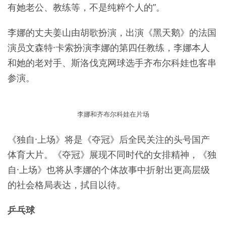
有她老公、教练等，不是纯粹个人的”。
李娜的丈夫姜山由胡歌扮演，出演《黑天鹅》的法国
演员文森特·卡索扮演李娜的第四任教练，李娜本人
和她的老对手、斯洛伐克网球选手齐布尔科娃也客串
参演。
李娜和齐布尔科娃在片场
《独自·上场》将是《夺冠》后全民关注的头号国产
体育大片。《夺冠》展现不同时代的女排精神，《独
自·上场》也将从李娜的个体故事中折射出更高层级
的社会格局表达，拭目以待。
乒乓球