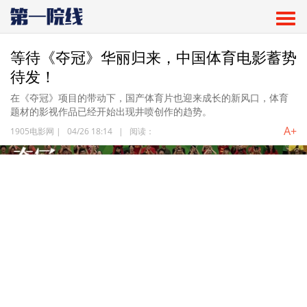
等待《夺冠》华丽归来，中国体育电影蓄势
待发！
在《夺冠》项目的带动下，国产体育片也迎来成长的新风口，体育
题材的影视作品已经开始出现井喷创作的趋势。
A+
1905电影网
|
04/26 18:14
|
阅读：