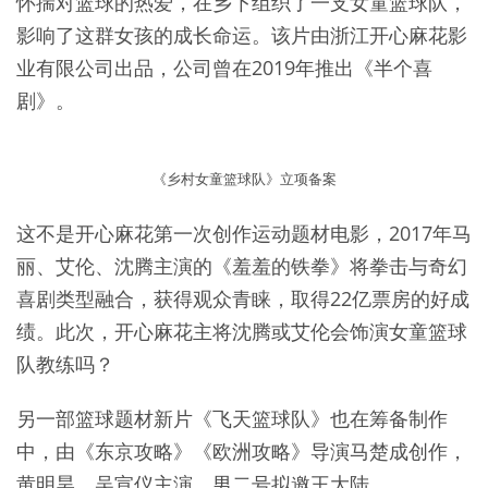
怀揣对篮球的热爱，在乡下组织了一支女童篮球队，
影响了这群女孩的成长命运。该片由浙江开心麻花影
业有限公司出品，公司曾在2019年推出《半个喜
剧》。
《乡村女童篮球队》立项备案
这不是开心麻花第一次创作运动题材电影，2017年马
丽、艾伦、沈腾主演的《羞羞的铁拳》将拳击与奇幻
喜剧类型融合，获得观众青睐，取得22亿票房的好成
绩。此次，开心麻花主将沈腾或艾伦会饰演女童篮球
队教练吗？
另一部篮球题材新片《飞天篮球队》也在筹备制作
中，由《东京攻略》《欧洲攻略》导演马楚成创作，
黄明昊、吴宣仪主演，男二号拟邀王大陆。