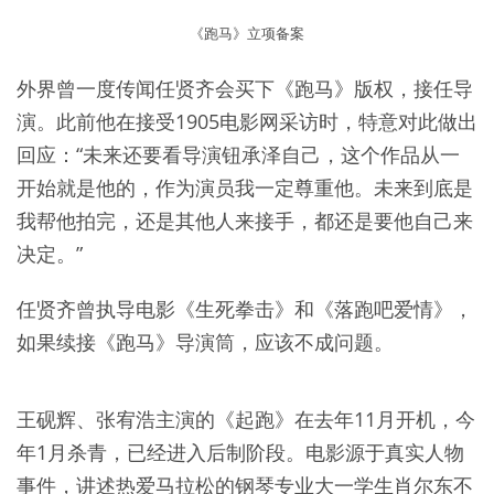
《跑马》立项备案
外界曾一度传闻任贤齐会买下《跑马》版权，接任导
演。此前他在接受1905电影网采访时，特意对此做出
回应：“未来还要看导演钮承泽自己，这个作品从一
开始就是他的，作为演员我一定尊重他。未来到底是
我帮他拍完，还是其他人来接手，都还是要他自己来
决定。”
任贤齐曾执导电影《生死拳击》和《落跑吧爱情》，
如果续接《跑马》导演筒，应该不成问题。
王砚辉、张宥浩主演的《起跑》在去年11月开机，今
年1月杀青，已经进入后制阶段。电影源于真实人物
事件，讲述热爱马拉松的钢琴专业大一学生肖尔东不