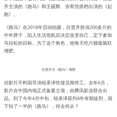
齐主演的《跑马》和王砚辉、张宥浩搭档出演的《起
跑》。
《跑马》在2018年启动拍摄，任贤齐扮演200多斤的
中年胖子，陷入生活危机后决定改变自己，定下参加
马拉松的目标。为了这个角色，他每天吃六顿饭疯狂
增肥。
任贤齐为《跑马》增肥
但影片不料因导演钮承泽性侵丑闻停工。去年6月，
影片在中国内地正式备案立项，由腾讯影业联合出
品。到了今年4月中旬，钮承泽获判4年有期徒刑，留
下拍了一半的《跑马》，何去何从？