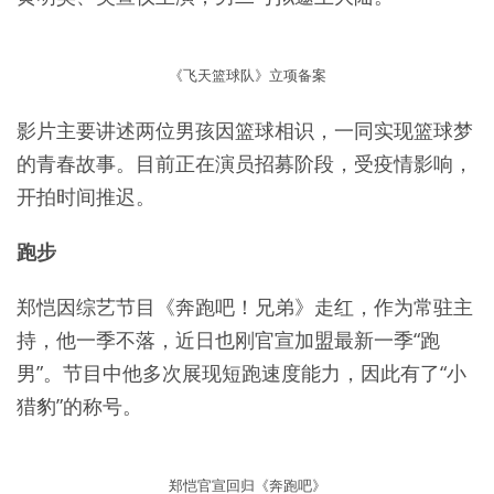
《飞天篮球队》立项备案
影片主要讲述两位男孩因篮球相识，一同实现篮球梦
的青春故事。目前正在演员招募阶段，受疫情影响，
开拍时间推迟。
跑步
郑恺因综艺节目《奔跑吧！兄弟》走红，作为常驻主
持，他一季不落，近日也刚官宣加盟最新一季“跑
男”。节目中他多次展现短跑速度能力，因此有了“小
猎豹”的称号。
郑恺官宣回归《奔跑吧》