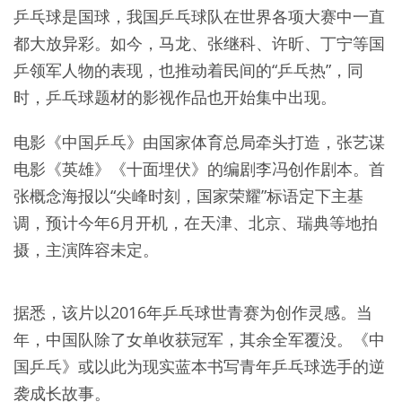
乒乓球是国球，我国乒乓球队在世界各项大赛中一直
都大放异彩。如今，马龙、张继科、许昕、丁宁等国
乒领军人物的表现，也推动着民间的“乒乓热”，同
时，乒乓球题材的影视作品也开始集中出现。
电影《中国乒乓》由国家体育总局牵头打造，张艺谋
电影《英雄》《十面埋伏》的编剧李冯创作剧本。首
张概念海报以“尖峰时刻，国家荣耀”标语定下主基
调，预计今年6月开机，在天津、北京、瑞典等地拍
摄，主演阵容未定。
据悉，该片以2016年乒乓球世青赛为创作灵感。当
年，中国队除了女单收获冠军，其余全军覆没。《中
国乒乓》或以此为现实蓝本书写青年乒乓球选手的逆
袭成长故事。