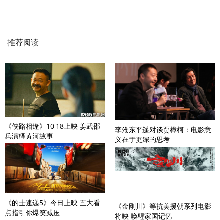
推荐阅读
《侠路相逢》10.18上映 姜武邵
李沧东平遥对谈贾樟柯：电影意
兵演绎黄河故事
义在于更深的思考
《的士速递5》今日上映 五大看
《金刚川》等抗美援朝系列电影
点指引你爆笑减压
将映 唤醒家国记忆