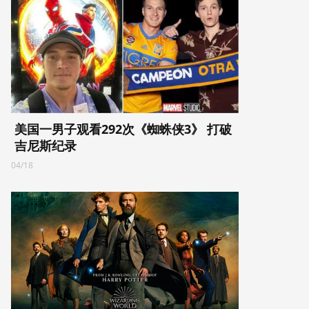
美国一男子观看292次《蜘蛛侠3》 打破
吉尼斯纪录
04/18