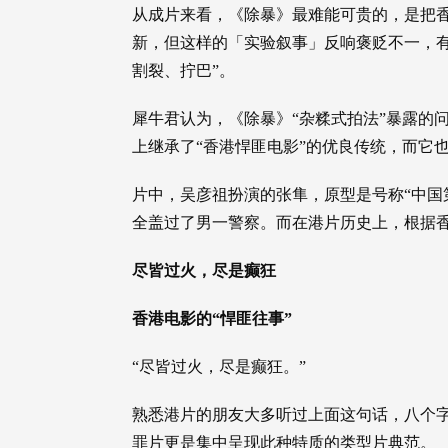
从成片来看，《除暴》最难能可贵的，是把香
新，但这样的「实验叙事」反响褒贬不一，有
割裂、拧巴”。
犀牛君认为，《除暴》“杂糅式拍法”暴露的
上继承了“香港悍匪电影”的优良传统，而它
片中，吴彦祖扮演的张隼，原型是号称“中国
全盖过了男一警察。而在港片历史上，根据
尽皆过火，尽是癫狂
香港电影的“悍匪往事”
“尽皆过火，尽是癫狂。”
熟悉港片的朋友大多听过上面这句话，八个字
罪片更是集中呈现此种特质的类型片典范。