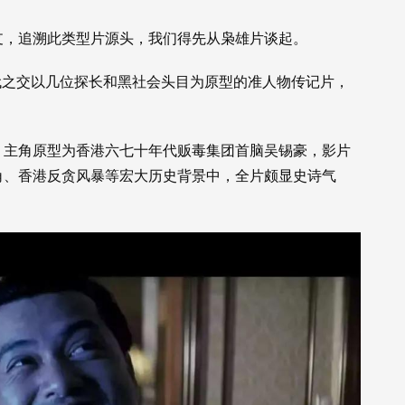
支，追溯此类型片源头，我们得先从枭雄片谈起。
代之交以几位探长和黑社会头目为原型的准人物传记片，
，主角原型为香港六七十年代贩毒集团首脑吴锡豪，影片
角、香港反贪风暴等宏大历史背景中，全片颇显史诗气