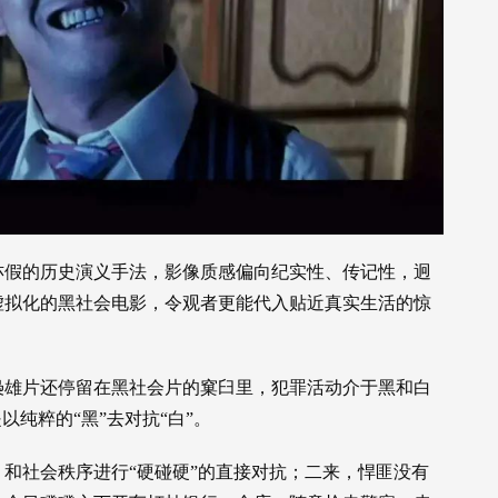
亦假的历史演义手法，影像质感偏向纪实性、传记性，迥
虚拟化的黑社会电影，令观者更能代入贴近真实生活的惊
枭雄片还停留在黑社会片的窠臼里，犯罪活动介于黑和白
以纯粹的“黑”去对抗“白”。
和社会秩序进行“硬碰硬”的直接对抗；二来，悍匪没有