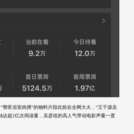
“警匪浴室肉搏”的物料片段此前在全网大火，“王千源吴
博触达超2亿次阅读量，吴彦祖的高人气带动电影声量一度