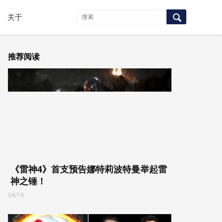
关于
推荐阅读
《雷神4》首支预告娜特莉波特曼举起雷
神之锤！
04/19