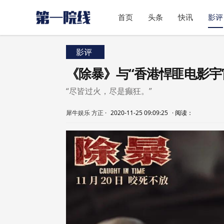
首页
头条
快讯
影评
影评
《除暴》与“香港悍匪电影宇
“尽皆过火，尽是癫狂。”
犀牛娱乐 方正
·
2020-11-25 09:09:25
·
阅读：