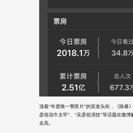
顶着“年度唯一警匪片”的宣发头衔，《除暴》
彦祖浴巾太牢”、“吴彦祖演技”等话题在微
走高。