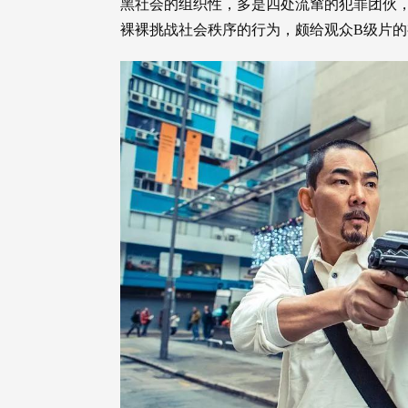
黑社会的组织性，多是四处流窜的犯罪团伙
裸裸挑战社会秩序的行为，颇给观众B级片