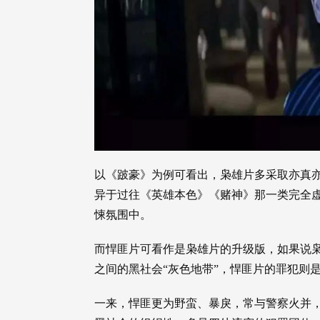
以《跛豪》为例可看出，枭雄片多采取亦真
异于过往《英雄本色》《赌神》那一类完全
悚氛围中。
而悍匪片可看作是枭雄片的升级版，如果说
之间的黑社会“灰色地带”，悍匪片的罪犯则是
一来，悍匪更为野蛮、暴戾，常与警察火并，