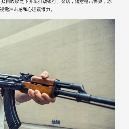
，众目睽睽之下开车打劫银行、金店，随意枪击警察，赤
的视觉冲击感和心理震慑力。