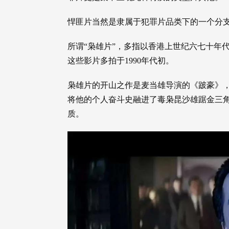
悍匪片当然是隶属于犯罪片品类下的一个分
所谓“枭雄片”，多指以香港上世纪六七十年
这些影片多拍于1990年代初。
枭雄片的开山之作是麦当雄导演的《跛豪》
将他的个人奋斗史融进了毒枭昆沙雄踞金三
质。