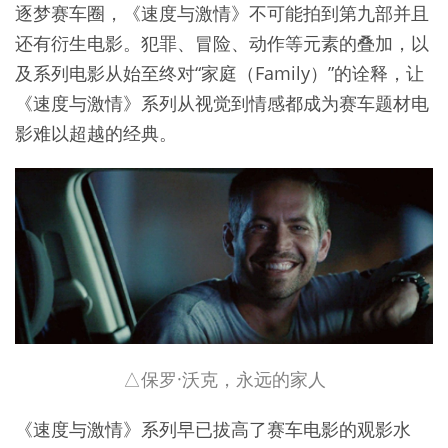
逐梦赛车圈，《速度与激情》不可能拍到第九部并且
还有衍生电影。犯罪、冒险、动作等元素的叠加，以
及系列电影从始至终对“家庭（Family）”的诠释，让
《速度与激情》系列从视觉到情感都成为赛车题材电
影难以超越的经典。
△保罗·沃克，永远的家人
《速度与激情》系列早已拔高了赛车电影的观影水