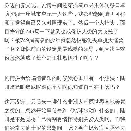
身边的养父呢。剧情中间还穿插着市民集体转移口罩
防护服一座城市空无一人这些，我都能想到陆川可得
意了觉得自己又来对照现实了。然后一个大掉头，面
目狰狞的749局一下就又变成保护人类的大英雄了
啊？被749局霸凌的少年就忽然被感化去单挑大怪兽
了啊？郑恺前面的设定是最残酷的领导，到大决斗戏
份忽然就成了长空之王壮烈牺牲了啊？？
剧情拼命给煽情音乐的时候我心里只有一个想法：陆
川燃啥呢燃屁呢燃你个头啊你知道自己在干啥吗？
这还没完，最后来一堆什么非洲大草原世界各地美景
之类的，忽然开始串信号到《地球脉动》什么的，陆
川是不是觉得自己特别有情怀特别关爱人类啊。而我
们经常去迪士尼的只想问：嗯？男主拯救完人类还去