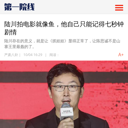
陆川拍电影就像鱼，他自己只能记得七秒钟
剧情
陆川存在的意义，就是让《抓娃娃》显得正常了，让陈思诚不是山
寨王里最蠢的了。
A+
严肃八卦
|
10/04 16:29
|
阅读：