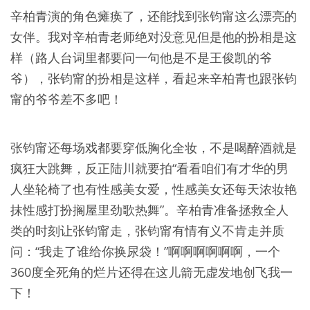
辛柏青演的角色瘫痪了，还能找到张钧甯这么漂亮的
女伴。我对辛柏青老师绝对没意见但是他的扮相是这
样（路人台词里都要问一句他是不是王俊凯的爷
爷），张钧甯的扮相是这样，看起来辛柏青也跟张钧
甯的爷爷差不多吧！
张钧甯还每场戏都要穿低胸化全妆，不是喝醉酒就是
疯狂大跳舞，反正陆川就要拍“看看咱们有才华的男
人坐轮椅了也有性感美女爱，性感美女还每天浓妆艳
抹性感打扮搁屋里劲歌热舞”。辛柏青准备拯救全人
类的时刻让张钧甯走，张钧甯有情有义不肯走并质
问：“我走了谁给你换尿袋！”啊啊啊啊啊啊，一个
360度全死角的烂片还得在这儿箭无虚发地创飞我一
下！