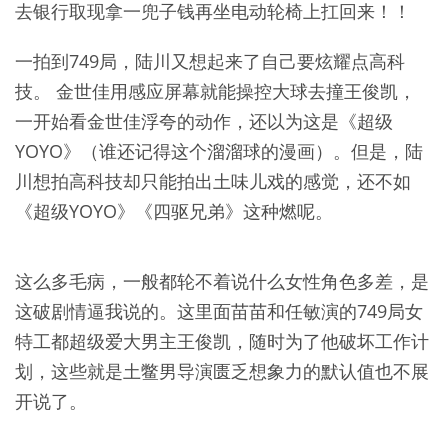
去银行取现拿一兜子钱再坐电动轮椅上扛回来！！
一拍到749局，陆川又想起来了自己要炫耀点高科
技。 金世佳用感应屏幕就能操控大球去撞王俊凯，
一开始看金世佳浮夸的动作，还以为这是《超级
YOYO》（谁还记得这个溜溜球的漫画）。但是，陆
川想拍高科技却只能拍出土味儿戏的感觉，还不如
《超级YOYO》《四驱兄弟》这种燃呢。
这么多毛病，一般都轮不着说什么女性角色多差，是
这破剧情逼我说的。这里面苗苗和任敏演的749局女
特工都超级爱大男主王俊凯，随时为了他破坏工作计
划，这些就是土鳖男导演匮乏想象力的默认值也不展
开说了。