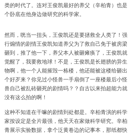
类的时代了。连对王俊凯最好的养父（辛柏青）也是
个卧底在他身边做研究的科学家。
然而，咣当一扭头，王俊凯还是要拯救全人类了！强
行煽情的剧情王俊凯知道养父为了救自己免于被房梁
砸到，推了他一下，养父本人被砸瘫痪了，王俊凯就
觉醒了，我要救地球！不是，王俊凯是长翅膀的异生
物啊，他一个人能摧毁一栋楼，他还能被这楼给砸出
个好歹来？你见过小怪兽一手扇倒了一座楼最后小怪
兽自己被乱砖砸死的剧情吗？？自古以来拍超能力就
没有这么拍的啊！
这种不知道在干嘛的剧情到处都是。辛柏青演的科学
家按设定是全片最强，他天天在家做科学研究。辛柏
青展示实验数据，拿个泛黄卷边的记事本，那纸都快