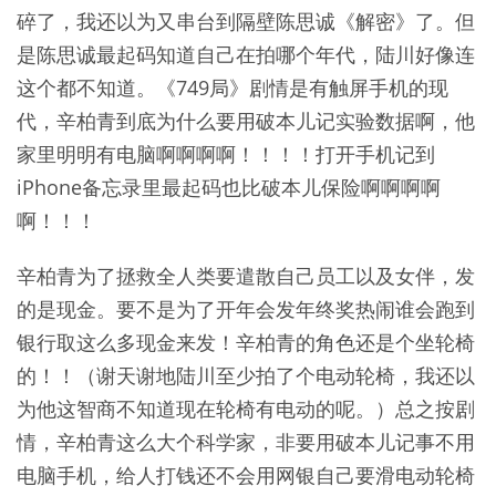
碎了，我还以为又串台到隔壁陈思诚《解密》了。但
是陈思诚最起码知道自己在拍哪个年代，陆川好像连
这个都不知道。《749局》剧情是有触屏手机的现
代，辛柏青到底为什么要用破本儿记实验数据啊，他
家里明明有电脑啊啊啊啊！！！！打开手机记到
iPhone备忘录里最起码也比破本儿保险啊啊啊啊
啊！！！
辛柏青为了拯救全人类要遣散自己员工以及女伴，发
的是现金。要不是为了开年会发年终奖热闹谁会跑到
银行取这么多现金来发！辛柏青的角色还是个坐轮椅
的！！（谢天谢地陆川至少拍了个电动轮椅，我还以
为他这智商不知道现在轮椅有电动的呢。）总之按剧
情，辛柏青这么大个科学家，非要用破本儿记事不用
电脑手机，给人打钱还不会用网银自己要滑电动轮椅