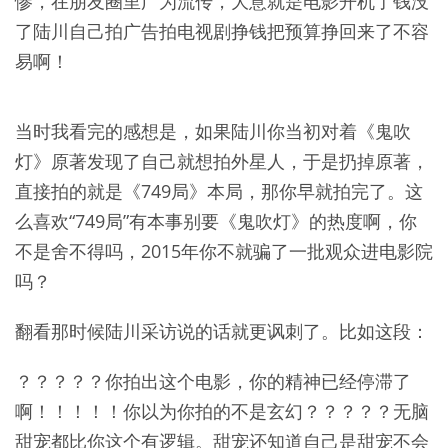
惨，在朋友圈里广为流传，大意就是电影开机了钱没
了陆川自己拍广告拍电视剧挣钱把预算挣回来了不容
易啊！
当时我看完的感想是，如果陆川你当初对着《鬼吹
灯》原著发现了自己就想拍外星人，于是扔掉原著，
直接拍的就是《749局》本局，那你早就拍完了。这
么喜欢“749局”有本事别要《鬼吹灯》的热度啊，你
不是舍不得吗，2015年你不就骗了一批观众进电影院
吗？
翻看那时候陆川采访说的话就更讽刺了。比如这段：
？？？？？你拍出这个电影，你的精神已经停滞了
啊！！！！！你以为你拍的不是玄幻？？？？？无脑
甜宠都比你这个有逻辑。甜宠还知道自己是甜宠不会