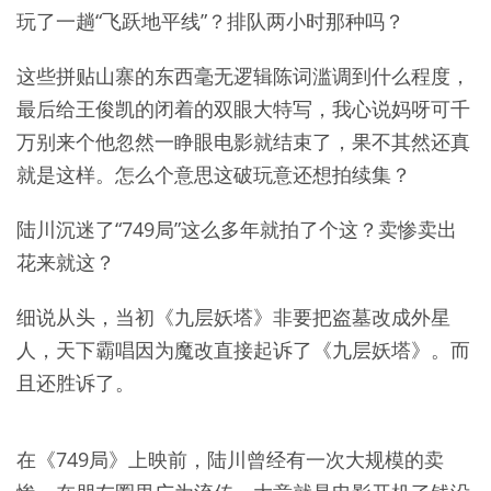
玩了一趟“飞跃地平线”？排队两小时那种吗？
这些拼贴山寨的东西毫无逻辑陈词滥调到什么程度，
最后给王俊凯的闭着的双眼大特写，我心说妈呀可千
万别来个他忽然一睁眼电影就结束了，果不其然还真
就是这样。怎么个意思这破玩意还想拍续集？
陆川沉迷了“749局”这么多年就拍了个这？卖惨卖出
花来就这？
细说从头，当初《九层妖塔》非要把盗墓改成外星
人，天下霸唱因为魔改直接起诉了《九层妖塔》。而
且还胜诉了。
在《749局》上映前，陆川曾经有一次大规模的卖