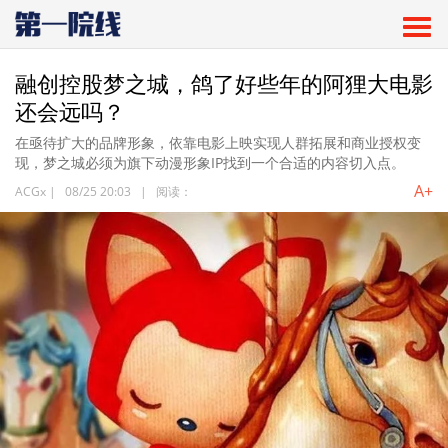
融创控股梦之城，鸽了好些年的阿狸大电影
还会远吗？
在亟待扩大的品牌形象，依靠电影上映实现人群拓展和商业授权变
现，梦之城必须为旗下动漫形象IP找到一个合适的内容切入点。
A+
ACGx
|
08/25 20:03
|
阅读：