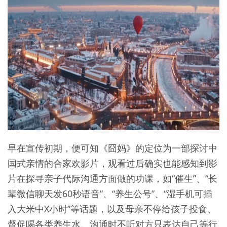
早在宣传初期，便可知《囧妈》的定位为一部探讨中
国式亲情的合家欢影片，观看过后确实也能感知到影
片在探寻亲子代际沟通方面做的功课，如“催生”、“长
辈微信聊天发60秒语音”、“养生公号”、“湿手机可插
入大米中X小时”等话题，以及母亲不停给孩子投食、
督促喝各类养生水、沟通时不听对方只表达自己等行