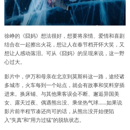
徐峥的《囧妈》想法很好，想要将亲情、爱情和喜剧
结合在一起擦出火花，想让人在春节档开怀大笑，又
想让人感动落泪。可从《囧妈》的呈现来说，这一野
心过大。
影片中，伊万和母亲在北京到莫斯科这一路，途经诸
多城市，火车每到一个站点，就会有故事和笑料穿插
进来。换床铺、与其他乘客误会不断、邂逅异国美
女、露天过夜、偶遇熊出没、乘坐热气球……如果说
影片前半程节凑还尚可的话，从熊出没开始便陷
入“失真”和“用力过猛”的脱轨状态。