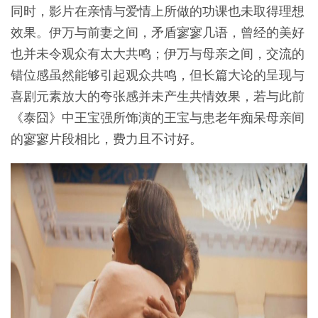
同时，影片在亲情与爱情上所做的功课也未取得理想
效果。伊万与前妻之间，矛盾寥寥几语，曾经的美好
也并未令观众有太大共鸣；伊万与母亲之间，交流的
错位感虽然能够引起观众共鸣，但长篇大论的呈现与
喜剧元素放大的夸张感并未产生共情效果，若与此前
《泰囧》中王宝强所饰演的王宝与患老年痴呆母亲间
的寥寥片段相比，费力且不讨好。