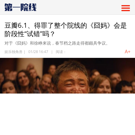
豆瓣6.1、得罪了整个院线的《囧妈》会是
阶段性“试错”吗？
对于《囧妈》和徐峥来说，春节档之路走得都颇具争议。
A+
娱乐独角兽
|
01/28 16:47
|
阅读：