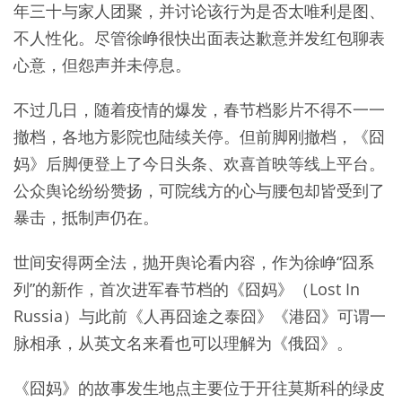
年三十与家人团聚，并讨论该行为是否太唯利是图、
不人性化。尽管徐峥很快出面表达歉意并发红包聊表
心意，但怨声并未停息。
不过几日，随着疫情的爆发，春节档影片不得不一一
撤档，各地方影院也陆续关停。但前脚刚撤档，《囧
妈》后脚便登上了今日头条、欢喜首映等线上平台。
公众舆论纷纷赞扬，可院线方的心与腰包却皆受到了
暴击，抵制声仍在。
世间安得两全法，抛开舆论看内容，作为徐峥“囧系
列”的新作，首次进军春节档的《囧妈》（Lost In
Russia）与此前《人再囧途之泰囧》《港囧》可谓一
脉相承，从英文名来看也可以理解为《俄囧》。
《囧妈》的故事发生地点主要位于开往莫斯科的绿皮