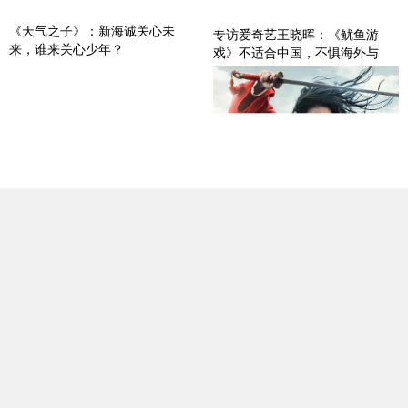
《天气之子》：新海诚关心未
来，谁来关心少年？
专访爱奇艺王晓晖：《鱿鱼游
戏》不适合中国，不惧海外与
Netflix竞争
当90后的青春迎面撞上现实，还
有多少人愿意为《狗十三》买
《花木兰》并非中国定制片 “文
单？
化挪用”取悦观众
影视行业资本化行情迎来转折点
10年代电影盘点：在外国电影中
发挥想象，在国产电影中认清现