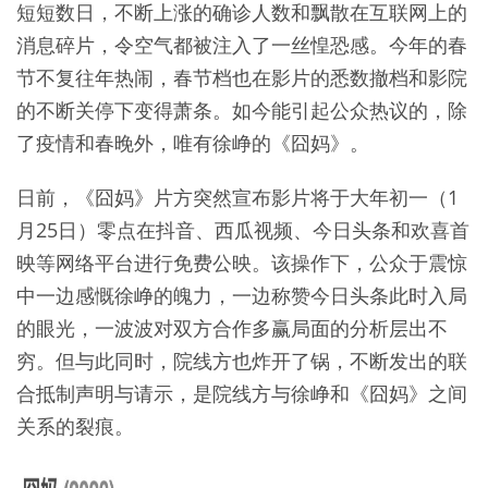
短短数日，不断上涨的确诊人数和飘散在互联网上的
消息碎片，令空气都被注入了一丝惶恐感。今年的春
节不复往年热闹，春节档也在影片的悉数撤档和影院
的不断关停下变得萧条。如今能引起公众热议的，除
了疫情和春晚外，唯有徐峥的《囧妈》。
日前，《囧妈》片方突然宣布影片将于大年初一（1
月25日）零点在抖音、西瓜视频、今日头条和欢喜首
映等网络平台进行免费公映。该操作下，公众于震惊
中一边感慨徐峥的魄力，一边称赞今日头条此时入局
的眼光，一波波对双方合作多赢局面的分析层出不
穷。但与此同时，院线方也炸开了锅，不断发出的联
合抵制声明与请示，是院线方与徐峥和《囧妈》之间
关系的裂痕。