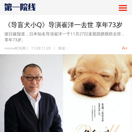
《导盲犬小Q》导演崔洋一去世 享年73岁
据日媒报道，日本知名导演崔洋一于11月27日凌晨因膀胱癌去世，
享年73岁。
A+
mtime时光网
|
11/28 11:20
|
阅读：