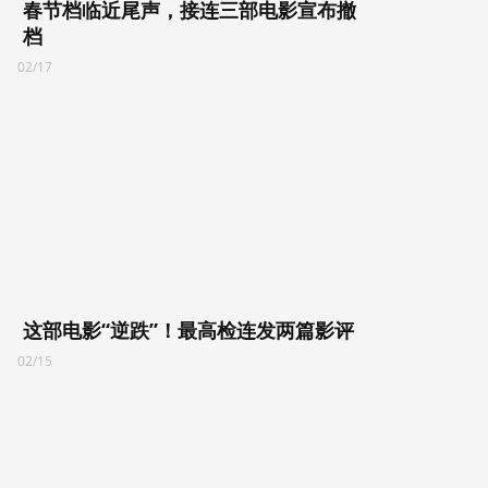
春节档临近尾声，接连三部电影宣布撤
档
02/17
这部电影“逆跌”！最高检连发两篇影评
02/15