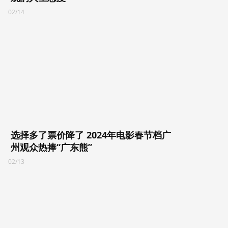
02/14
选择多了票价降了 2024年电影春节档广
州观众热捧“广东熊”
02/13