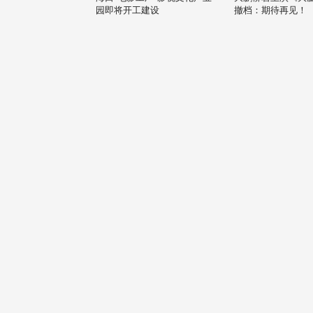
园即将开工建设
撤档：期待再见！