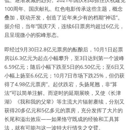
100周年、国庆献礼、红色电影传承这些主题，概念
叠加，联动开发，创造了近年来少有的档期“神话”。
据介绍，当年“国庆7天，连续6日票房均超过6亿元，
且呈现微小的驼峰形态。
即经过9月30日2.8亿元票房的酝酿后，10月1日起票
房以6.3亿元为起点小幅攀升，至3日达到第一个波峰
6.59亿元；随后小幅下跌至5日的6.50亿元；至6日又
小幅上扬至6.6亿元；10月7日市场下跌25%，但仍获
得了4.98亿元票房”。起伏跌宕，头扬尾翘，非“算
法”可以简单注解。而逆时的延期展映，又使《长津
湖》《我和我的父辈》等主流大片辐射赓续，分别又
获得20多亿元和5亿多元的票房，充分发挥了大片的
长尾和溢出效应——如果恪守既成的经验和工具算
法，就有可能与这一波特大行情失之交臂。